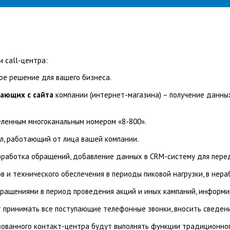
 call-центра:
ое решение для вашего бизнеса.
пающих с сайта
компании (интернет-магазина) – получение данных 
еленным многоканальным номером «8-800».
л, работающий от лица вашей компании.
бработка обращений, добавление данных в CRM-систему для пере
 и технического обеспечения в периоды пиковой нагрузки, в нера
ращениями в период проведения акций и иных кампаний, информир
 принимать все поступающие телефонные звонки, вносить сведени
ованного контакт-центра будут выполнять функции традиционног