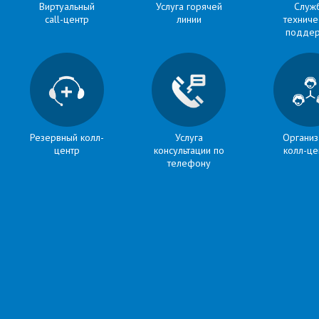
Виртуальный
Услуга горячей
Служ
call-центр
линии
техниче
поддер
Резервный колл-
Услуга
Организ
центр
консультации по
колл-це
телефону